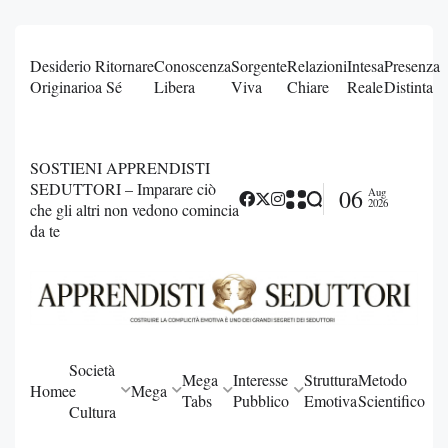
Desiderio
Ritornare
Conoscenza
Sorgente
Relazioni
Intesa
Presenza
Originario
a Sé
Libera
Viva
Chiare
Reale
Distinta
SOSTIENI APPRENDISTI
SEDUTTORI – Imparare ciò
06
Aug
2026
che gli altri non vedono comincia
da te
Società
Mega
Interesse
Struttura
Metodo
Home
e
Mega
Tabs
Pubblico
Emotiva
Scientifico
Cultura