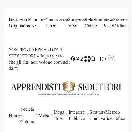
Desiderio
Ritornare
Conoscenza
Sorgente
Relazioni
Intesa
Presenza
Originario
a Sé
Libera
Viva
Chiare
Reale
Distinta
SOSTIENI APPRENDISTI
SEDUTTORI – Imparare ciò
07
Aug
2026
che gli altri non vedono comincia
da te
Società
Mega
Interesse
Struttura
Metodo
Home
e
Mega
Tabs
Pubblico
Emotiva
Scientifico
Cultura