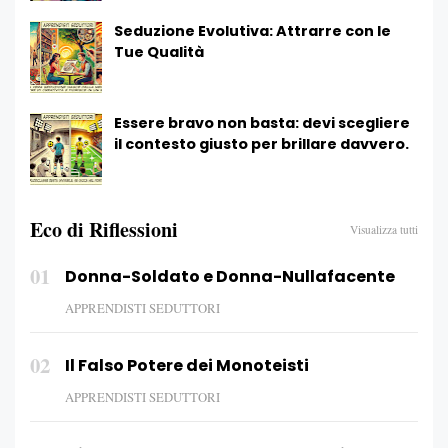
Seduzione Evolutiva: Attrarre con le
Tue Qualità
Essere bravo non basta: devi scegliere
il contesto giusto per brillare davvero.
Eco di Riflessioni
Visualizza tutti
01
Donna-Soldato e Donna-Nullafacente
APPRENDISTI SEDUTTORI
02
Il Falso Potere dei Monoteisti
APPRENDISTI SEDUTTORI