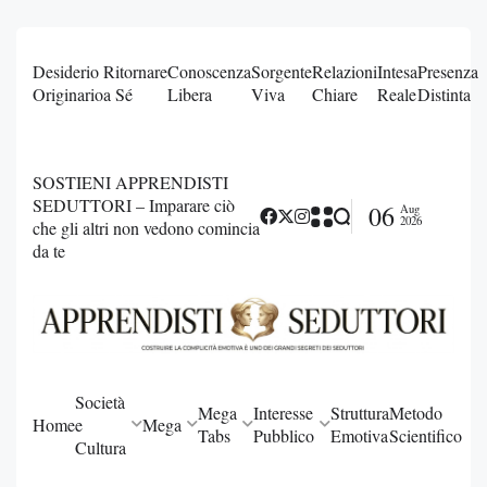
Desiderio
Ritornare
Conoscenza
Sorgente
Relazioni
Intesa
Presenza
Originario
a Sé
Libera
Viva
Chiare
Reale
Distinta
SOSTIENI APPRENDISTI
SEDUTTORI – Imparare ciò
06
Aug
2026
che gli altri non vedono comincia
da te
Società
Mega
Interesse
Struttura
Metodo
Home
e
Mega
Tabs
Pubblico
Emotiva
Scientifico
Cultura