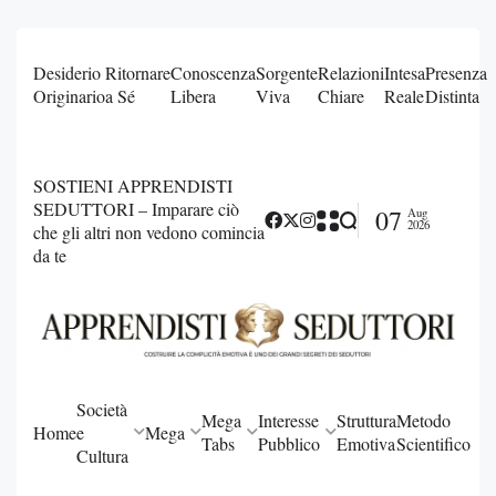
Desiderio
Ritornare
Conoscenza
Sorgente
Relazioni
Intesa
Presenza
Originario
a Sé
Libera
Viva
Chiare
Reale
Distinta
SOSTIENI APPRENDISTI
SEDUTTORI – Imparare ciò
07
Aug
2026
che gli altri non vedono comincia
da te
Società
Mega
Interesse
Struttura
Metodo
Home
e
Mega
Tabs
Pubblico
Emotiva
Scientifico
Cultura