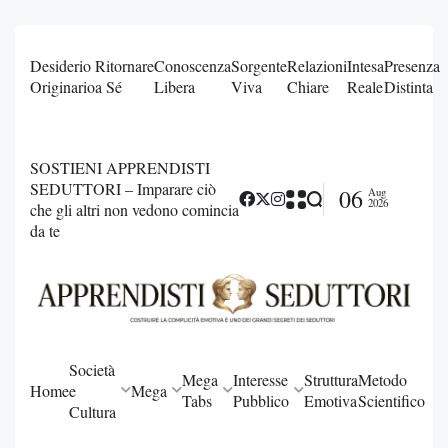
Desiderio
Ritornare
Conoscenza
Sorgente
Relazioni
Intesa
Presenza
Originario
a Sé
Libera
Viva
Chiare
Reale
Distinta
SOSTIENI APPRENDISTI
SEDUTTORI – Imparare ciò
06
Aug
2026
che gli altri non vedono comincia
da te
Società
Mega
Interesse
Struttura
Metodo
Home
e
Mega
Tabs
Pubblico
Emotiva
Scientifico
Cultura