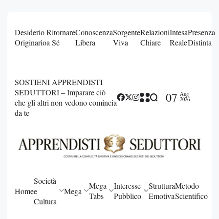
Desiderio
Ritornare
Conoscenza
Sorgente
Relazioni
Intesa
Presenza
Originario
a Sé
Libera
Viva
Chiare
Reale
Distinta
SOSTIENI APPRENDISTI
SEDUTTORI – Imparare ciò
07
Aug
2026
che gli altri non vedono comincia
da te
Società
Mega
Interesse
Struttura
Metodo
Home
e
Mega
Tabs
Pubblico
Emotiva
Scientifico
Cultura