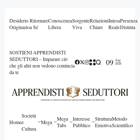
Desiderio
Ritornare
Conoscenza
Sorgente
Relazioni
Intesa
Presenza
Originario
a Sé
Libera
Viva
Chiare
Reale
Distinta
SOSTIENI APPRENDISTI
SEDUTTORI – Imparare ciò
09
Aug
2026
che gli altri non vedono comincia
da te
Società
Mega
Interesse
Struttura
Metodo
Home
e
Mega
Tabs
Pubblico
Emotiva
Scientifico
Cultura