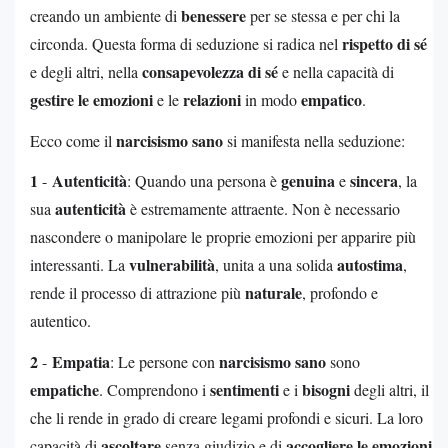
benessere
creando un ambiente di
per se stessa e per chi la
rispetto di sé
circonda. Questa forma di seduzione si radica nel
consapevolezza di sé
e degli altri, nella
e nella capacità di
gestire le emozioni
relazioni
empatico
e le
in modo
.
narcisismo sano
Ecco come il
si manifesta nella seduzione:
1
Autenticità
genuina
sincera
-
: Quando una persona è
e
, la
autenticità
sua
è estremamente attraente. Non è necessario
nascondere o manipolare le proprie emozioni per apparire più
vulnerabilità
autostima
interessanti. La
, unita a una solida
,
naturale
rende il processo di attrazione più
, profondo e
autentico.
2
Empatia
narcisismo sano
-
: Le persone con
sono
empatiche
sentimenti
bisogni
. Comprendono i
e i
degli altri, il
che li rende in grado di creare legami profondi e sicuri. La loro
ascoltare
accogliere le emozioni
capacità di
senza giudizio e di