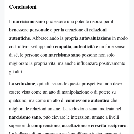
Conclusioni
narcisismo sano
Il
può essere una potente risorsa per il
benessere personale
relazioni
e per la creazione di
autentiche
autovalutazione
. Abbracciando la propria
in modo
empatia
autenticità
costruttivo, sviluppando
,
e un forte senso
narcisismo sano
di sé, le persone con
possono non solo
migliorare la propria vita, ma anche influenzare positivamente
gli altri.
seduzione
La
, quindi, secondo questa prospettiva, non deve
essere vista come un atto di manipolazione o di potere su
connessione autentica
qualcuno, ma come un atto di
che
migliora le relazioni umane. La seduzione sana, radicata nel
narcisismo sano
, può elevare le interazioni umane a livelli
comprensione
accettazione
crescita reciproca
superiori di
,
e
.
La bellezza di un approccio così equilibrato è che, mentre si