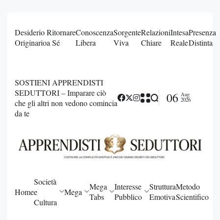
Desiderio
Ritornare
Conoscenza
Sorgente
Relazioni
Intesa
Presenza
Originario
a Sé
Libera
Viva
Chiare
Reale
Distinta
SOSTIENI APPRENDISTI
SEDUTTORI – Imparare ciò
06
Aug
2026
che gli altri non vedono comincia
da te
Società
Mega
Interesse
Struttura
Metodo
Home
e
Mega
Tabs
Pubblico
Emotiva
Scientifico
Cultura