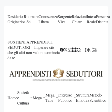
Desiderio
Ritornare
Conoscenza
Sorgente
Relazioni
Intesa
Presenza
Originario
a Sé
Libera
Viva
Chiare
Reale
Distinta
SOSTIENI APPRENDISTI
SEDUTTORI – Imparare ciò
08
Aug
2026
che gli altri non vedono comincia
da te
Società
Mega
Interesse
Struttura
Metodo
Home
e
Mega
Tabs
Pubblico
Emotiva
Scientifico
Cultura