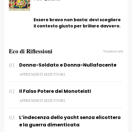
Essere bravo non basta: devi scegliere
il contesto giusto per brillare davvero.
Eco di Riflessioni
Visualizza tutti
01
Donna-Soldato e Donna-Nullafacente
APPRENDISTI SEDUTTORI
02
Il Falso Potere dei Monoteisti
APPRENDISTI SEDUTTORI
03
L’indecenza dello yacht senza elicottero
e la guerra dimenticata