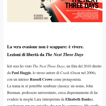
La vera evasione non è scappare: è vivere.
Lezioni di libertà da
The Next Three Days
Ieri sera ho visto
The Next Three Days
, un film del 2010 diretto
Paul Haggis
da
, lo stesso autore di
Crash
(Oscar nel 2006),
Russell Crowe
con un intenso
come protagonista.
La trama in sé potrebbe sembrare classica: un uomo, John
Brennan, professore universitario, cerca disperatamente di far
Elizabeth Banks
evadere la moglie Lara (interpretata da
),
condannata per un omicidio che non ha commesso. Ma quello