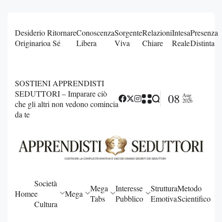
Desiderio
Ritornare
Conoscenza
Sorgente
Relazioni
Intesa
Presenza
Originario
a Sé
Libera
Viva
Chiare
Reale
Distinta
SOSTIENI APPRENDISTI
SEDUTTORI – Imparare ciò
08
Aug
2026
che gli altri non vedono comincia
da te
Società
Mega
Interesse
Struttura
Metodo
Home
e
Mega
Tabs
Pubblico
Emotiva
Scientifico
Cultura