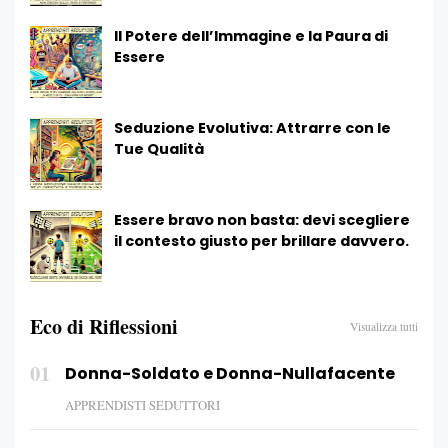
Il Potere dell’Immagine e la Paura di
Essere
Seduzione Evolutiva: Attrarre con le
Tue Qualità
Essere bravo non basta: devi scegliere
il contesto giusto per brillare davvero.
Eco di Riflessioni
Visualizza tutti
01
Donna-Soldato e Donna-Nullafacente
APPRENDISTI SEDUTTORI