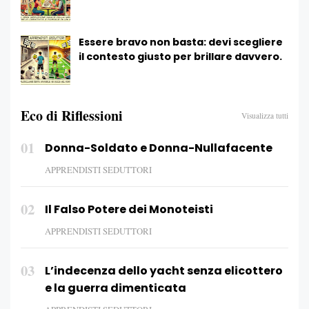
Essere bravo non basta: devi scegliere
il contesto giusto per brillare davvero.
Eco di Riflessioni
Visualizza tutti
01
Donna-Soldato e Donna-Nullafacente
APPRENDISTI SEDUTTORI
02
Il Falso Potere dei Monoteisti
APPRENDISTI SEDUTTORI
03
L’indecenza dello yacht senza elicottero
e la guerra dimenticata