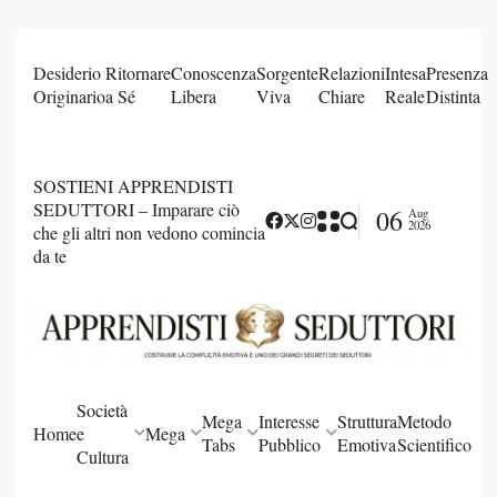
Desiderio
Ritornare
Conoscenza
Sorgente
Relazioni
Intesa
Presenza
Originario
a Sé
Libera
Viva
Chiare
Reale
Distinta
SOSTIENI APPRENDISTI
SEDUTTORI – Imparare ciò
06
Aug
2026
che gli altri non vedono comincia
da te
Società
Mega
Interesse
Struttura
Metodo
Home
e
Mega
Tabs
Pubblico
Emotiva
Scientifico
Cultura