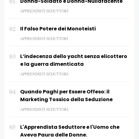
01
Donna-Soldato e Donna-Nullafacente
APPRENDISTI SEDUTTORI
02
Il Falso Potere dei Monoteisti
APPRENDISTI SEDUTTORI
03
L’indecenza dello yacht senza elicottero
e la guerra dimenticata
APPRENDISTI SEDUTTORI
04
Quando Paghi per Essere Offeso: il
Marketing Tossico della Seduzione
APPRENDISTI SEDUTTORI
05
L'Apprendista Seduttore e l'Uomo che
Aveva Paura delle Donne.