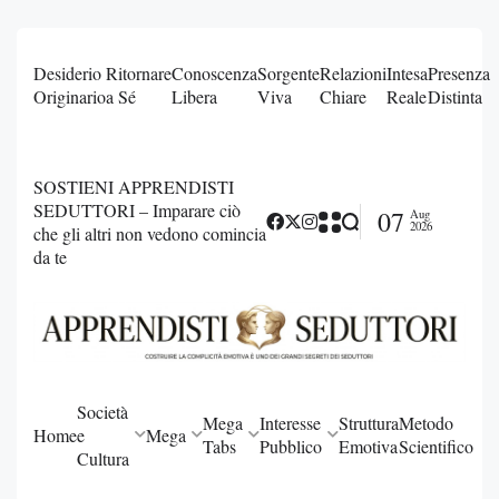
Desiderio
Ritornare
Conoscenza
Sorgente
Relazioni
Intesa
Presenza
Originario
a Sé
Libera
Viva
Chiare
Reale
Distinta
SOSTIENI APPRENDISTI
SEDUTTORI – Imparare ciò
07
Aug
2026
che gli altri non vedono comincia
da te
Società
Mega
Interesse
Struttura
Metodo
Home
e
Mega
Tabs
Pubblico
Emotiva
Scientifico
Cultura