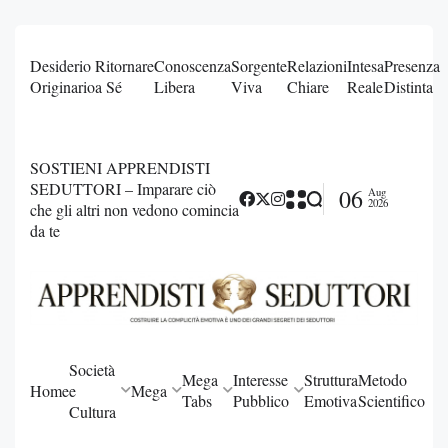
Desiderio
Ritornare
Conoscenza
Sorgente
Relazioni
Intesa
Presenza
Originario
a Sé
Libera
Viva
Chiare
Reale
Distinta
SOSTIENI APPRENDISTI
SEDUTTORI – Imparare ciò
06
Aug
2026
che gli altri non vedono comincia
da te
Società
Mega
Interesse
Struttura
Metodo
Home
e
Mega
Tabs
Pubblico
Emotiva
Scientifico
Cultura