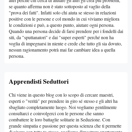
altri perché chi cerca di aiutare gli altri gli crea più problemi,
se quanto afferma non è stato sottoposto al vaglio della
"prova dei fatti". Infatti solo chi aiuta se stesso in relazioni
positive con le persone e col mondo in cui viviamo migliora
le condizioni e può, a questo punto, aiutare ogni persona.
Quando una persona decide di farsi prendere per i fondelli dai
siti, da "sputtanatori" e dai "super esperti" perché non ha
voglia di impegnarsi in niente e crede che tutto gli sia dovuto,
nessun ragionamento potrà mai far cambiare idea a quella
persona.
Apprendisti Seduttori
Chi viene in questo blog con lo scopo di cercare maestri,
esperti o "verità" per prendere in giro sé stesso e gli altri ha
sbagliato completamente luogo. Noi vogliamo gentilmente
consultarci e coinvolgerci con le persone che sanno
combattere le loro battaglie solitarie in Seduzione. Con
grande simpatia e passione per questa scienza che ti permette
di vivere con tutto te stesso, vogliamo dimostrare apertamente