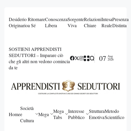
Desiderio
Ritornare
Conoscenza
Sorgente
Relazioni
Intesa
Presenza
Originario
a Sé
Libera
Viva
Chiare
Reale
Distinta
SOSTIENI APPRENDISTI
SEDUTTORI – Imparare ciò
07
Aug
2026
che gli altri non vedono comincia
da te
Società
Mega
Interesse
Struttura
Metodo
Home
e
Mega
Tabs
Pubblico
Emotiva
Scientifico
Cultura