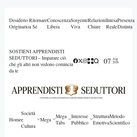
Desiderio
Ritornare
Conoscenza
Sorgente
Relazioni
Intesa
Presenza
Originario
a Sé
Libera
Viva
Chiare
Reale
Distinta
SOSTIENI APPRENDISTI
SEDUTTORI – Imparare ciò
07
Aug
2026
che gli altri non vedono comincia
da te
Società
Mega
Interesse
Struttura
Metodo
Home
e
Mega
Tabs
Pubblico
Emotiva
Scientifico
Cultura