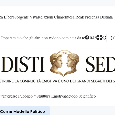
a Libera
Sorgente Viva
Relazioni Chiare
Intesa Reale
Presenza Distinta
0
re ciò che gli altri non vedono comincia da te
Interesse Pubblico
Struttura Emotiva
Metodo Scientifico