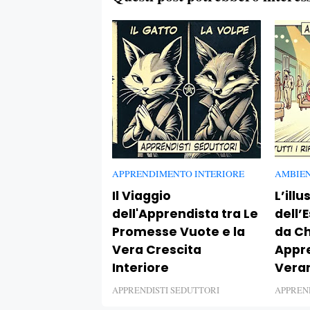
APPRENDIMENTO INTERIORE
AMBIEN
Il Viaggio
L’illu
dell'Apprendista tra Le
dell’
Promesse Vuote e la
da Ch
Vera Crescita
Appr
Interiore
Vera
APPRENDISTI SEDUTTORI
APPREN