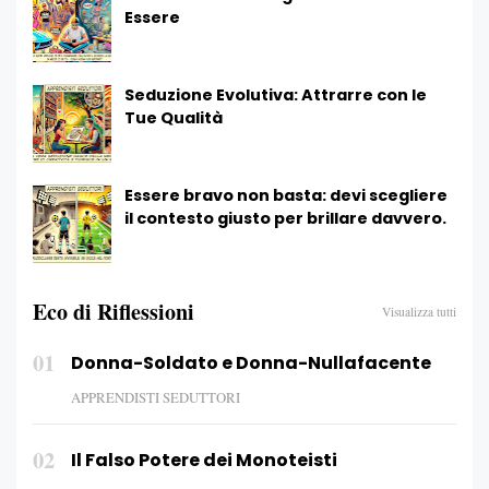
Essere
Seduzione Evolutiva: Attrarre con le
Tue Qualità
Essere bravo non basta: devi scegliere
il contesto giusto per brillare davvero.
Eco di Riflessioni
Visualizza tutti
01
Donna-Soldato e Donna-Nullafacente
APPRENDISTI SEDUTTORI
02
Il Falso Potere dei Monoteisti