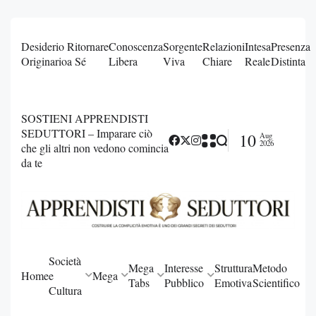
Desiderio
Ritornare
Conoscenza
Sorgente
Relazioni
Intesa
Presenza
Originario
a Sé
Libera
Viva
Chiare
Reale
Distinta
SOSTIENI APPRENDISTI
SEDUTTORI – Imparare ciò
10
Aug
2026
che gli altri non vedono comincia
da te
Società
Mega
Interesse
Struttura
Metodo
Home
e
Mega
Tabs
Pubblico
Emotiva
Scientifico
Cultura