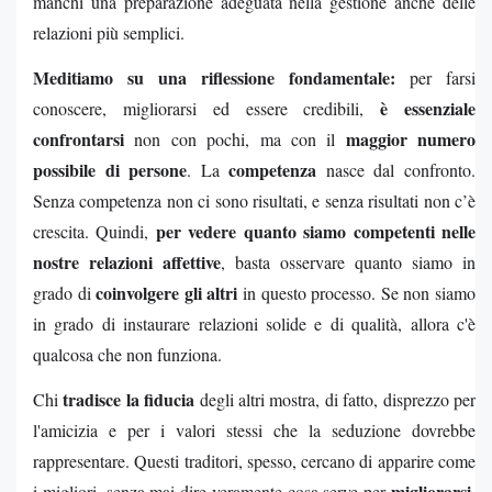
manchi una preparazione adeguata nella gestione anche delle
relazioni più semplici.
Meditiamo su una riflessione fondamentale:
per farsi
è essenziale
conoscere, migliorarsi ed essere credibili,
confrontarsi
maggior numero
non con pochi, ma con il
possibile di persone
competenza
. La
nasce dal confronto.
Senza competenza non ci sono risultati, e senza risultati non c’è
per vedere quanto siamo competenti nelle
crescita. Quindi,
nostre relazioni affettive
, basta osservare quanto siamo in
coinvolgere gli altri
grado di
in questo processo. Se non siamo
in grado di instaurare relazioni solide e di qualità, allora c'è
qualcosa che non funziona.
tradisce la fiducia
Chi
degli altri mostra, di fatto, disprezzo per
l'amicizia e per i valori stessi che la seduzione dovrebbe
rappresentare. Questi traditori, spesso, cercano di apparire come
migliorarsi
i migliori, senza mai dire veramente cosa serve per
.