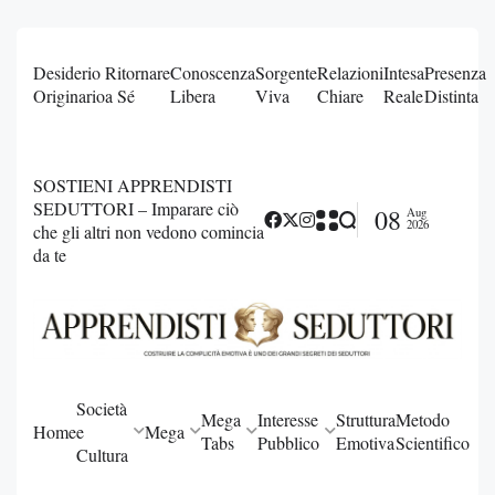
Desiderio
Ritornare
Conoscenza
Sorgente
Relazioni
Intesa
Presenza
Originario
a Sé
Libera
Viva
Chiare
Reale
Distinta
SOSTIENI APPRENDISTI
SEDUTTORI – Imparare ciò
08
Aug
2026
che gli altri non vedono comincia
da te
Società
Mega
Interesse
Struttura
Metodo
Home
e
Mega
Tabs
Pubblico
Emotiva
Scientifico
Cultura