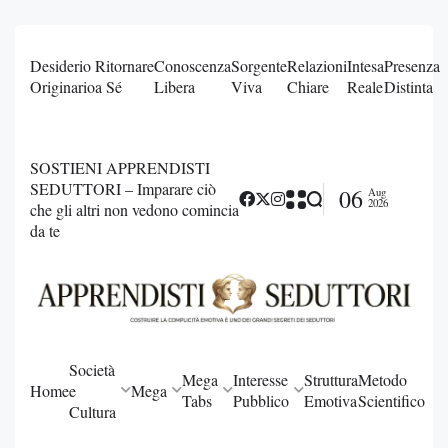
Desiderio
Ritornare
Conoscenza
Sorgente
Relazioni
Intesa
Presenza
Originario
a Sé
Libera
Viva
Chiare
Reale
Distinta
SOSTIENI APPRENDISTI
SEDUTTORI – Imparare ciò
06
Aug
2026
che gli altri non vedono comincia
da te
Società
Mega
Interesse
Struttura
Metodo
Home
e
Mega
Tabs
Pubblico
Emotiva
Scientifico
Cultura