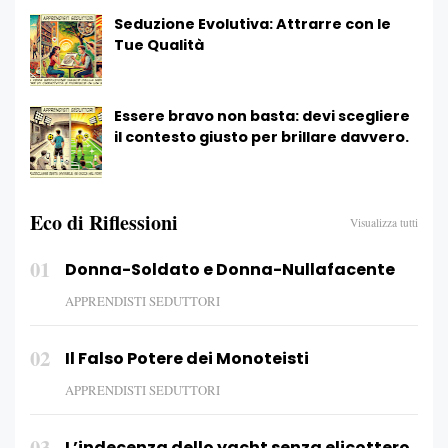
Seduzione Evolutiva: Attrarre con le
Tue Qualità
Essere bravo non basta: devi scegliere
il contesto giusto per brillare davvero.
Eco di Riflessioni
Visualizza tutti
01
Donna-Soldato e Donna-Nullafacente
APPRENDISTI SEDUTTORI
02
Il Falso Potere dei Monoteisti
APPRENDISTI SEDUTTORI
03
L’indecenza dello yacht senza elicottero